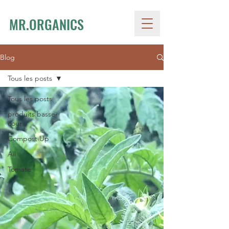
MR.ORGANICS
Blog
Tous les posts
Tous les posts
produits basse-
cour
Compost Up
Ail
Tomate