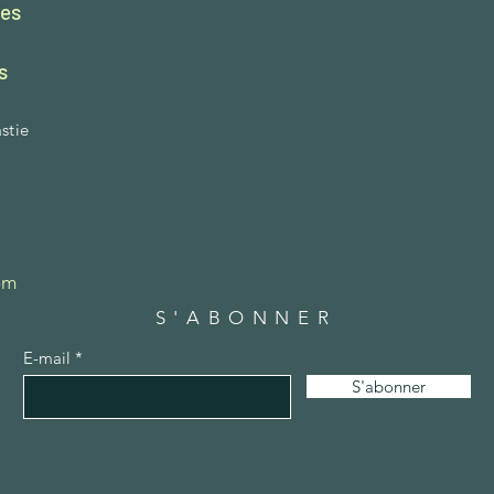
les
s
stie
om
S'ABONNER
E-mail
S'abonner