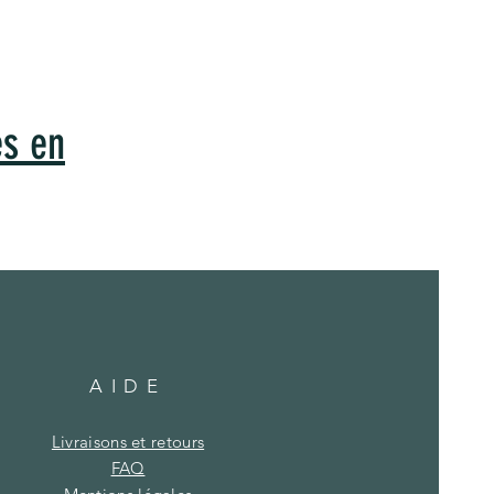
es en
AIDE
Livraisons et retours
FAQ