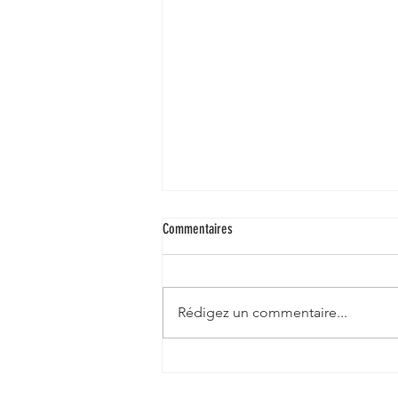
Commentaires
Rédigez un commentaire...
🍋 Lombrics et agrumes : une histoire
d’amour impossible ?Ce que vos