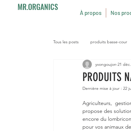
MR.ORGANICS
À propos
Nos pro
Tous les posts
produits basse-cour
yvongoujon
21 déc.
PRODUITS N
Dernière mise à jour :
22 j
Agriculteurs,  gestio
propose des solutions
encore du lombricom
pour vos animaux de