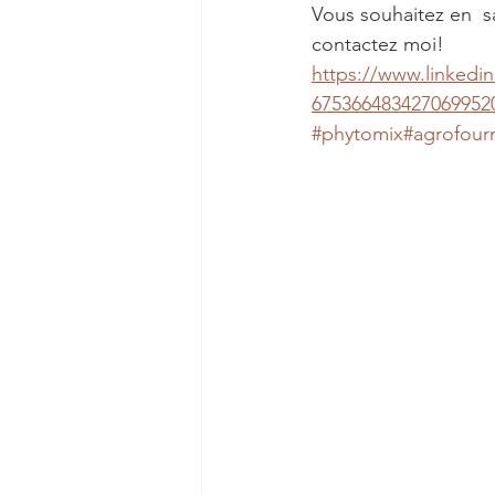
Vous souhaitez en  sa
contactez moi!
https://www.linkedin
675366483427069952
#phytomix
#agrofourn