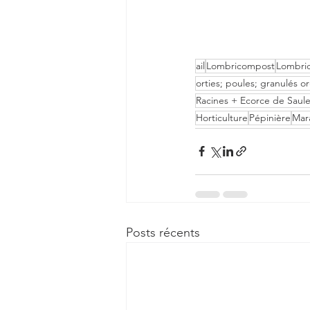
ail
Lombricompost
Lombri
orties; poules; granulés 
Racines + Ecorce de Saul
Horticulture
Pépinière
Mar
Posts récents