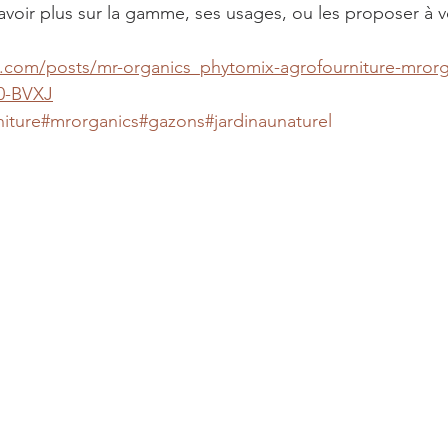
voir plus sur la gamme, ses usages, ou les proposer à vo
.com/posts/mr-organics_phytomix-agrofourniture-mrorga
0-BVXJ
iture
#mrorganics
#gazons
#jardinaunaturel