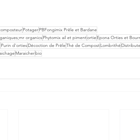
composteur
Potager
PBFongimix Prêle et Bardane
organiques;mr organics
Phytomix ail et piment
ortie
Epona Orties et Bour
e
Purin d'orties
Décoction de Prêle
Thé de Compost
Lombrithé
Distribut
aichage
Maraicher
bio