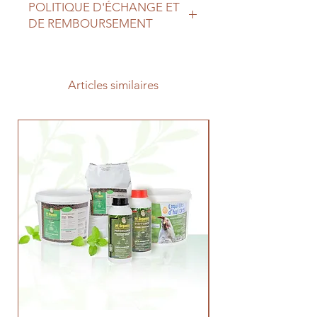
POLITIQUE D'ÉCHANGE ET
bidons de 5 & 10L (tarifs à la
DE REMBOURSEMENT
demande)
Produit ni repris ni échangé une fois
ouvert
Articles similaires