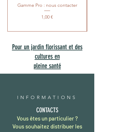
Gamme Pro : nous contacter
Prix
1,00 €
Pour un jardin florissant et des
cultures en
pleine santé
INFORMATIONS
CONTACTS
Vous êtes un particulier ?
Vous souhaitez distribuer les