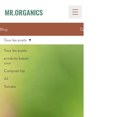
MR.ORGANICS
Blog
Tous les posts
Tous les posts
produits basse-
cour
Compost Up
Ail
Tomate