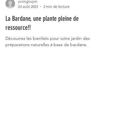
yvongoujon
23 août 2023
2 min de lecture
La Bardane, une plante pleine de
ressource!!
Découvrez les bienfaits pour votre jardin des
préparations naturelles à base de bardane.
Retrouvez les
dernières
informations au sujet
du lombricompost, le
purin d'ortie, notre
gamme bassecours
Pour un jardin florissant et des
cultures en