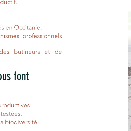
ductif.
és en Occitanie.
nismes professionnels
 des butineurs et de
ous font
 productives
 testées.
 biodiversité.